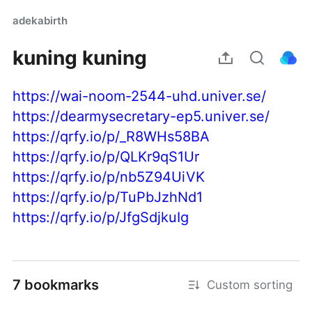
adekabirth
kuning kuning
https://wai-noom-2544-uhd.univer.se/
https://dearmysecretary-ep5.univer.se/
https://qrfy.io/p/_R8WHs58BA
https://qrfy.io/p/QLKr9qS1Ur
https://qrfy.io/p/nb5Z94UiVK
https://qrfy.io/p/TuPbJzhNd1
https://qrfy.io/p/JfgSdjkuIg
7 bookmarks
Custom sorting