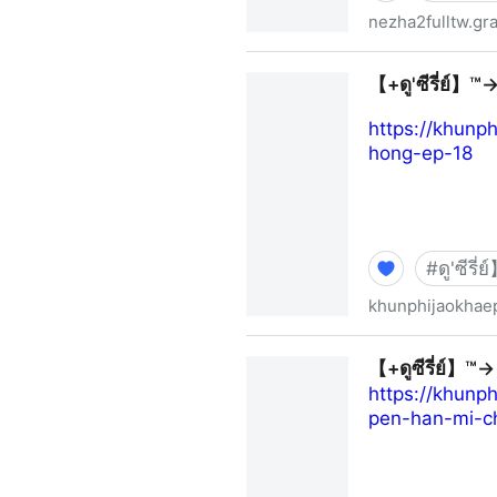
nezha2fulltw.gr
《哪吒之魔童鬧海》線上看完整版
【+ดู'ซีรี่ย์】™→ 
https://khunp
hong-ep-18
#
ดู'ซีรี
khunphijaokhae
【+ดู'ซีรี่ย์】™→ “คุณพี่เจ้าขา ด
【+ดูซีรี่ย์】™→ “
https://khunp
pen-han-mi-c