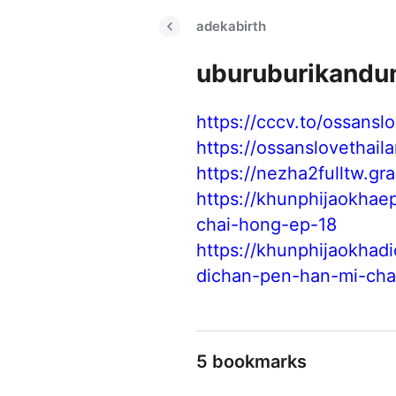
adekabirth
uburuburikand
https://cccv.to/ossansl
https://ossanslovethail
https://nezha2fulltw.g
https://khunphijaokhae
chai-hong-ep-18
https://khunphijaokha
dichan-pen-han-mi-cha
5 bookmarks