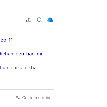
-ep-11
-dichan-pen-han-mi-
hun-phi-jao-kha-
Custom sorting