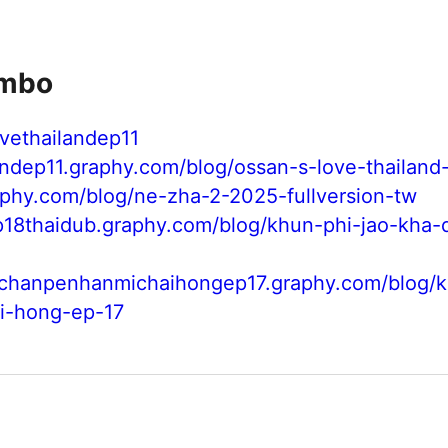
umbo
ovethailandep11
andep11.graphy.com/blog/ossan-s-love-thailand
raphy.com/blog/ne-zha-2-2025-fullversion-tw
p18thaidub.graphy.com/blog/khun-phi-jao-kha
dichanpenhanmichaihongep17.graphy.com/blog/k
i-hong-ep-17